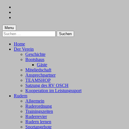
Skip
to
Skip
main
to
Skip
navigation
main
to
content
footer
Menu
Suchen
nach:
Home
Der Verein
Geschichte
Bootshaus
Gäste
Mitgliedschaft
Ansprechpartner
TEAMSHOP
Satzung des RV OSCH
Kooperation im Leistungssport
Rudern
Allgemein
Ruderordnung
Trainingszeiten
Ruderrevier
Rudern lernen
Sportangebote