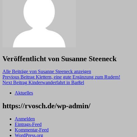
Veröffentlicht von
Susanne Steeneck
Alle Beiträge von Susanne Steeneck anzeigen
Skip
Post
Previous Beitrag
Klettern, eine gute Ergänzung zum Rudern!
back
Next Beitrag
Kinderwanderfahrt in Barßel
navigation
to
Aktuelles
main
navigation
https://rvosch.de/wp-admin/
Anmelden
Eintrags-Feed
Kommentar-Feed
WordPress.org