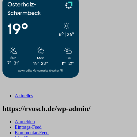
Osterholz-
Scharmbeck
19°
8°
|
26°
Sun
Mon
Tue
7°
31°
14°
23°
11°
21°
powered by
Meteometics Weather API
Aktuelles
https://rvosch.de/wp-admin/
Anmelden
Eintrags-Feed
Kommentar-Feed