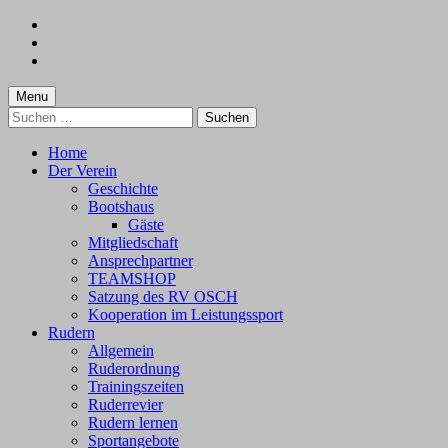
Skip
to
Skip
main
to
Skip
navigation
main
to
content
footer
Menu
Suchen
nach:
Home
Der Verein
Geschichte
Bootshaus
Gäste
Mitgliedschaft
Ansprechpartner
TEAMSHOP
Satzung des RV OSCH
Kooperation im Leistungssport
Rudern
Allgemein
Ruderordnung
Trainingszeiten
Ruderrevier
Rudern lernen
Sportangebote