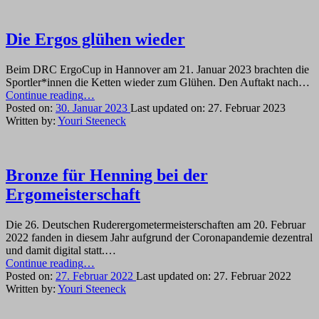
Die Ergos glühen wieder
Beim DRC ErgoCup in Hannover am 21. Januar 2023 brachten die
Sportler*innen die Ketten wieder zum Glühen. Den Auftakt nach…
“Die
Continue reading
…
Ergos
Posted on:
30. Januar 2023
Last updated on:
27. Februar 2023
glühen
Written by:
Youri Steeneck
wieder”
Bronze für Henning bei der
Ergomeisterschaft
Die 26. Deutschen Ruderergometermeisterschaften am 20. Februar
2022 fanden in diesem Jahr aufgrund der Coronapandemie dezentral
und damit digital statt.…
“Bronze
Continue reading
…
für
Posted on:
27. Februar 2022
Last updated on:
27. Februar 2022
Henning
Written by:
Youri Steeneck
bei
der