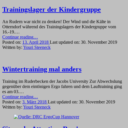
Ergomeisterschaft”
Trainingslager der Kindergruppe
An Rudern war nicht zu denken! Der Wind und die Kälte in
Otterndorf während des Trainingslagers der Kindergruppe vom
16.-19.…
“Trainingslager
Continue reading
…
der
Posted on:
13. April 2018
Last updated on:
30. November 2019
Kindergruppe”
Written by:
Youri Steeneck
Wintertraining mal anders
Training im Ruderbecken der Jacobs University Zur Abwechslung
gegenüber dem eintönigen Ergo fahren und dem Lauftraining ging
es am 03.…
“Wintertraining
Continue reading
…
mal
Posted on:
3. März 2018
Last updated on:
30. November 2019
anders”
Written by:
Youri Steeneck