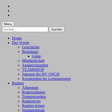
Skip
to
Skip
main
to
Skip
navigation
main
to
content
footer
Menu
Suchen
nach:
Home
Der Verein
Geschichte
Bootshaus
Gäste
Mitgliedschaft
Ansprechpartner
TEAMSHOP
Satzung des RV OSCH
Kooperation im Leistungssport
Rudern
Allgemein
Ruderordnung
Trainingszeiten
Ruderrevier
Rudern lernen
Sportangebote