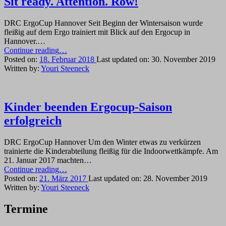
Sit ready. Attention. Row!
DRC ErgoCup Hannover Seit Beginn der Wintersaison wurde
fleißig auf dem Ergo trainiert mit Blick auf den Ergocup in
Hannover.…
“Sit
Continue reading
…
ready.
Posted on:
18. Februar 2018
Last updated on:
30. November 2019
Attention.
Written by:
Youri Steeneck
Row!”
Kinder beenden Ergocup-Saison
erfolgreich
DRC ErgoCup Hannover Um den Winter etwas zu verkürzen
trainierte die Kinderabteilung fleißig für die Indoorwettkämpfe. Am
21. Januar 2017 machten…
“Kinder
Continue reading
…
beenden
Posted on:
21. März 2017
Last updated on:
28. November 2019
Ergocup-
Written by:
Youri Steeneck
Saison
erfolgreich”
Termine