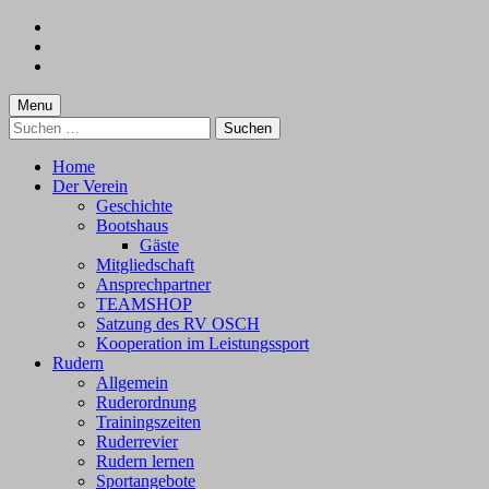
Skip
to
Skip
main
to
Skip
navigation
main
to
content
footer
Menu
Suchen
nach:
Home
Der Verein
Geschichte
Bootshaus
Gäste
Mitgliedschaft
Ansprechpartner
TEAMSHOP
Satzung des RV OSCH
Kooperation im Leistungssport
Rudern
Allgemein
Ruderordnung
Trainingszeiten
Ruderrevier
Rudern lernen
Sportangebote