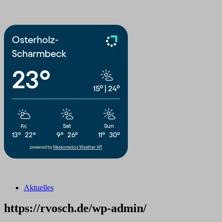
Osterholz-
Scharmbeck
23°
15°
|
24°
Sat
Sun
Fri
9°
26°
11°
30°
13°
22°
powered by
Meteometics Weather API
Aktuelles
https://rvosch.de/wp-admin/