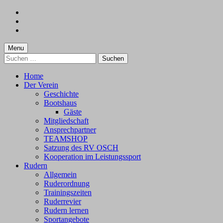
Skip
to
Skip
main
to
Skip
navigation
main
to
content
footer
Menu
Suchen
nach:
Home
Der Verein
Geschichte
Bootshaus
Gäste
Mitgliedschaft
Ansprechpartner
TEAMSHOP
Satzung des RV OSCH
Kooperation im Leistungssport
Rudern
Allgemein
Ruderordnung
Trainingszeiten
Ruderrevier
Rudern lernen
Sportangebote