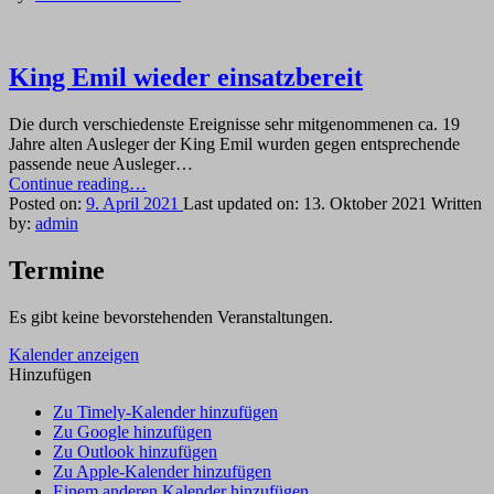
den
Bootssteg”
King Emil wieder einsatzbereit
Die durch verschiedenste Ereignisse sehr mitgenommenen ca. 19
Jahre alten Ausleger der King Emil wurden gegen entsprechende
passende neue Ausleger…
“King
Continue reading
…
Emil
Posted on:
9. April 2021
Last updated on:
13. Oktober 2021
Written
wieder
by:
admin
einsatzbereit”
Termine
Es gibt keine bevorstehenden Veranstaltungen.
Kalender anzeigen
Hinzufügen
Zu Timely-Kalender hinzufügen
Zu Google hinzufügen
Zu Outlook hinzufügen
Zu Apple-Kalender hinzufügen
Einem anderen Kalender hinzufügen