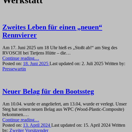
Werkstatt
Zweites Leben für einen „neuen“
Rennvierer
Am 17. Juni 2025 um 18 Uhr hieß es „Stoßt ab!“ am Steg des
RVOSCH bei Tietjens Hütte – die…
“Zweites
Continue reading
…
Leben
Posted on:
18. Juni 2025
Last updated on:
2. Juli 2025
Written by:
für
Pressewartin
einen
„neuen“
Rennvierer”
Neuer Belag für den Bootssteg
Am 10.04. wurde er angeliefert, am 13.04, wurde er verlegt. Unser
Steg hat seinen neuen Belag aus WPC (Wood-Plastic-Composite)
bekommen.…
“Neuer
Continue reading
…
Belag
Posted on:
13. April 2024
Last updated on:
15. April 2024
Written
für
by:
Zweiter Vorsitzender