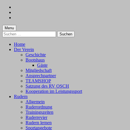
Skip
to
Skip
main
to
Skip
navigation
main
to
content
footer
Menu
Suchen
nach:
Home
Der Verein
Geschichte
Bootshaus
Gäste
Mitgliedschaft
Ansprechpartner
TEAMSHOP
Satzung des RV OSCH
Kooperation im Leistungssport
Rudern
Allgemein
Ruderordnung
Trainingszeiten
Ruderrevier
Rudern lernen
Sportangebote