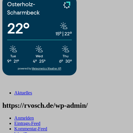
Osterholz-
Scharmbeck
22°
15°
|
22°
Tue
Wed
Thu
9°
21°
4°
25°
6°
30°
powered by
Meteometics Weather API
Aktuelles
https://rvosch.de/wp-admin/
Anmelden
Eintrags-Feed
Kommentar-Feed