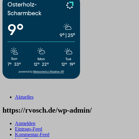
Osterholz-
Scharmbeck
9°
9°
|
25°
Sun
Mon
Tue
7°
33°
12°
22°
12°
19°
powered by
Meteometics Weather API
Aktuelles
https://rvosch.de/wp-admin/
Anmelden
Eintrags-Feed
Kommentar-Feed