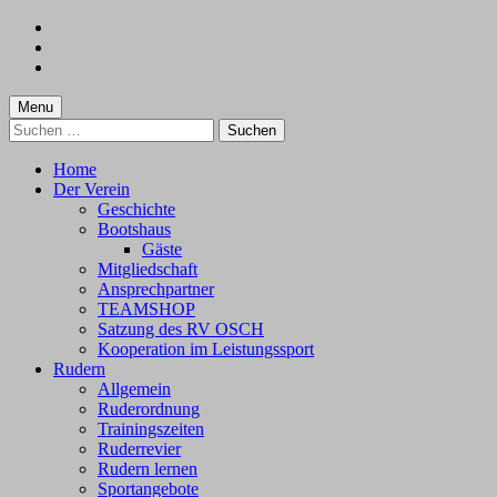
Skip
to
Skip
main
to
Skip
navigation
main
to
content
footer
Menu
Suchen
nach:
Home
Der Verein
Geschichte
Bootshaus
Gäste
Mitgliedschaft
Ansprechpartner
TEAMSHOP
Satzung des RV OSCH
Kooperation im Leistungssport
Rudern
Allgemein
Ruderordnung
Trainingszeiten
Ruderrevier
Rudern lernen
Sportangebote