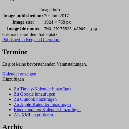
Image info
Image published on:
20. Juni 2017
Image size:
1024 × 768 px
Image file name:
IMG-20170523-WA0004.jpg
Gespräche auf dem Sattelplatz
Post
Published in
Regatta Otterndorf
navigation
Termine
Es gibt keine bevorstehenden Veranstaltungen.
Kalender anzeigen
Hinzufügen
Zu Timely-Kalender hinzufügen
Zu Google hinzufügen
Zu Outlook hinzufügen
Zu Apple-Kalender hinzufügen
Einem anderen Kalender hinzufügen
Als XML exportieren
Archiv