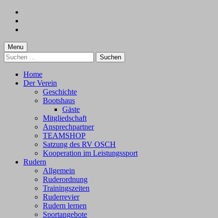
Skip
to
Skip
main
to
Skip
navigation
main
to
content
footer
Menu
Suchen
nach:
Home
Der Verein
Geschichte
Bootshaus
Gäste
Mitgliedschaft
Ansprechpartner
TEAMSHOP
Satzung des RV OSCH
Kooperation im Leistungssport
Rudern
Allgemein
Ruderordnung
Trainingszeiten
Ruderrevier
Rudern lernen
Sportangebote