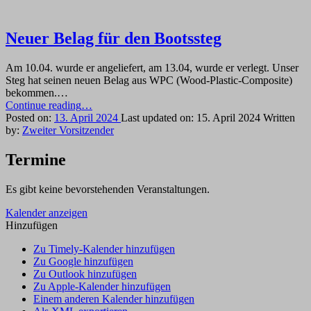
Neuer Belag für den Bootssteg
Am 10.04. wurde er angeliefert, am 13.04, wurde er verlegt. Unser
Steg hat seinen neuen Belag aus WPC (Wood-Plastic-Composite)
bekommen.…
“Neuer
Continue reading
…
Belag
Posted on:
13. April 2024
Last updated on:
15. April 2024
Written
für
by:
Zweiter Vorsitzender
den
Bootssteg”
Termine
Es gibt keine bevorstehenden Veranstaltungen.
Kalender anzeigen
Hinzufügen
Zu Timely-Kalender hinzufügen
Zu Google hinzufügen
Zu Outlook hinzufügen
Zu Apple-Kalender hinzufügen
Einem anderen Kalender hinzufügen