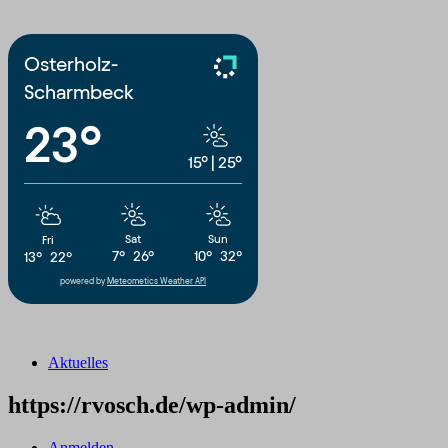
Osterholz-
Scharmbeck
23°
15°
|
25°
Sat
Sun
Fri
7°
26°
10°
32°
13°
22°
powered by
Meteometics Weather API
Aktuelles
https://rvosch.de/wp-admin/
Anmelden