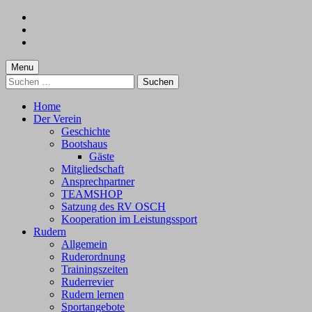
Skip
to
Skip
main
to
Skip
navigation
main
to
content
footer
Menu
Suchen
nach:
Home
Der Verein
Geschichte
Bootshaus
Gäste
Mitgliedschaft
Ansprechpartner
TEAMSHOP
Satzung des RV OSCH
Kooperation im Leistungssport
Rudern
Allgemein
Ruderordnung
Trainingszeiten
Ruderrevier
Rudern lernen
Sportangebote