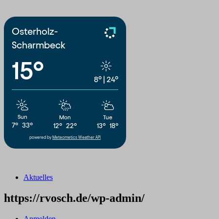
Osterholz-
Scharmbeck
15°
8°
|
24°
Sun
Mon
Tue
7°
33°
12°
22°
13°
18°
powered by
Meteometics Weather API
Aktuelles
https://rvosch.de/wp-admin/
Anmelden