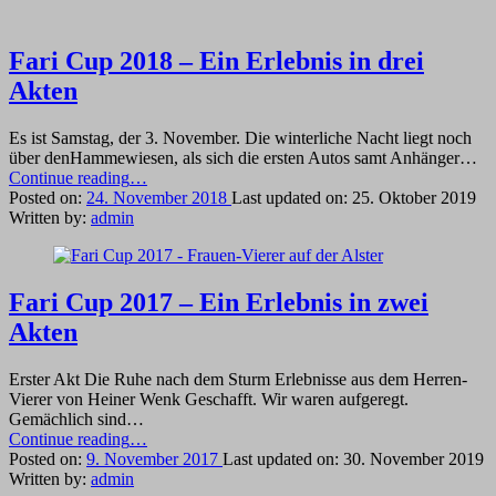
Fari Cup 2018 – Ein Erlebnis in drei
Akten
Es ist Samstag, der 3. November. Die winterliche Nacht liegt noch
über denHammewiesen, als sich die ersten Autos samt Anhänger…
“Fari
Continue reading
…
Cup
Posted on:
24. November 2018
Last updated on:
25. Oktober 2019
2018
Written by:
admin
–
Ein
Erlebnis
in
Fari Cup 2017 – Ein Erlebnis in zwei
drei
Akten
Akten”
Erster Akt Die Ruhe nach dem Sturm Erlebnisse aus dem Herren-
Vierer von Heiner Wenk Geschafft. Wir waren aufgeregt.
Gemächlich sind…
“Fari
Continue reading
…
Cup
Posted on:
9. November 2017
Last updated on:
30. November 2019
2017
Written by:
admin