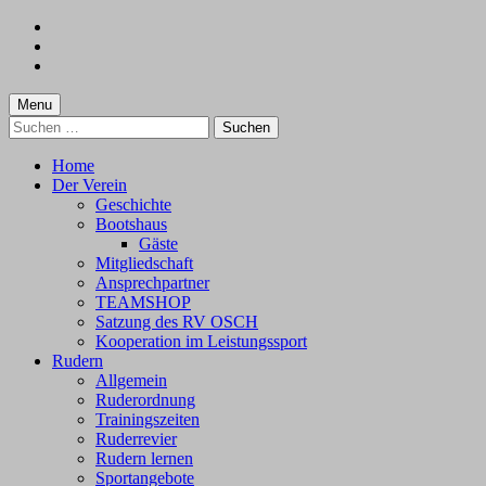
Skip
to
Skip
main
to
Skip
navigation
main
to
content
footer
Menu
Suchen
nach:
Home
Der Verein
Geschichte
Bootshaus
Gäste
Mitgliedschaft
Ansprechpartner
TEAMSHOP
Satzung des RV OSCH
Kooperation im Leistungssport
Rudern
Allgemein
Ruderordnung
Trainingszeiten
Ruderrevier
Rudern lernen
Sportangebote