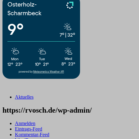
Osterholz-
Scharmbeck
9°
7°
|
32°
Wed
Mon
Tue
8°
23°
12°
23°
10°
21°
powered by
Meteometics Weather API
Aktuelles
https://rvosch.de/wp-admin/
Anmelden
Eintrags-Feed
Kommentar-Feed