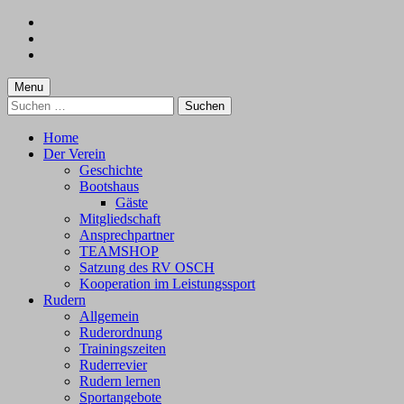
Skip
to
Skip
main
to
Skip
navigation
main
to
content
footer
Menu
Suchen
nach:
Home
Der Verein
Geschichte
Bootshaus
Gäste
Mitgliedschaft
Ansprechpartner
TEAMSHOP
Satzung des RV OSCH
Kooperation im Leistungssport
Rudern
Allgemein
Ruderordnung
Trainingszeiten
Ruderrevier
Rudern lernen
Sportangebote