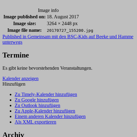
Image info
Image published on:
18. August 2017
Image size:
3264 × 2448 px
Image file name:
20170727_155200.jpg
Post
Published in
Gemeinsam mit den BSC-Kids auf Beeke und Hamme
unterwegs
navigation
Termine
Es gibt keine bevorstehenden Veranstaltungen.
Kalender anzeigen
Hinzufügen
Zu Timely-Kalender hinzufügen
Zu Google hinzufügen
Zu Outlook hinzufügen
Zu Apple-Kalender hinzufügen
Einem anderen Kalender hinzufügen
Als XML exportieren
Archiv