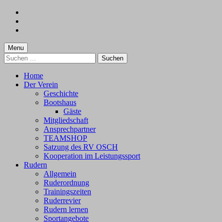
Skip
to
Skip
main
to
Skip
navigation
main
to
content
footer
Menu
Suchen
nach:
Home
Der Verein
Geschichte
Bootshaus
Gäste
Mitgliedschaft
Ansprechpartner
TEAMSHOP
Satzung des RV OSCH
Kooperation im Leistungssport
Rudern
Allgemein
Ruderordnung
Trainingszeiten
Ruderrevier
Rudern lernen
Sportangebote