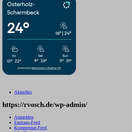
Osterholz-
Scharmbeck
24°
16°
|
24°
Sat
Sun
Fri
9°
26°
11°
31°
13°
22°
powered by
Meteometics Weather API
Aktuelles
https://rvosch.de/wp-admin/
Anmelden
Eintrags-Feed
Kommentar-Feed