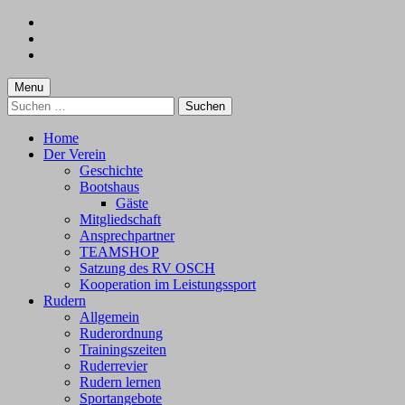
Skip
to
Skip
main
to
Skip
navigation
main
to
content
footer
Menu
Suchen
nach:
Home
Der Verein
Geschichte
Bootshaus
Gäste
Mitgliedschaft
Ansprechpartner
TEAMSHOP
Satzung des RV OSCH
Kooperation im Leistungssport
Rudern
Allgemein
Ruderordnung
Trainingszeiten
Ruderrevier
Rudern lernen
Sportangebote