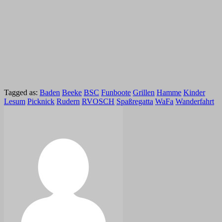
Tagged as:
Baden
Beeke
BSC
Funboote
Grillen
Hamme
Kinder
Lesum
Picknick
Rudern
RVOSCH
Spaßregatta
WaFa
Wanderfahrt