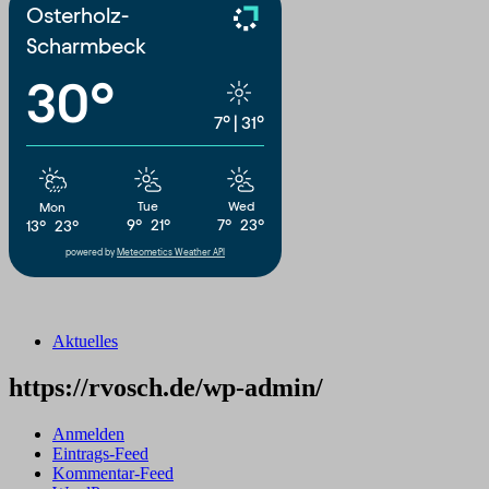
Osterholz-
Scharmbeck
30°
7°
|
31°
Tue
Wed
Mon
9°
21°
7°
23°
13°
23°
powered by
Meteometics Weather API
Aktuelles
https://rvosch.de/wp-admin/
Anmelden
Eintrags-Feed
Kommentar-Feed