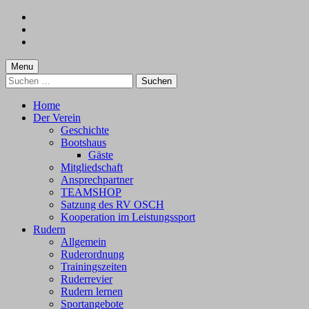
Skip
to
Skip
main
to
Skip
navigation
main
to
content
footer
Menu
Suchen
nach:
Home
Der Verein
Geschichte
Bootshaus
Gäste
Mitgliedschaft
Ansprechpartner
TEAMSHOP
Satzung des RV OSCH
Kooperation im Leistungssport
Rudern
Allgemein
Ruderordnung
Trainingszeiten
Ruderrevier
Rudern lernen
Sportangebote