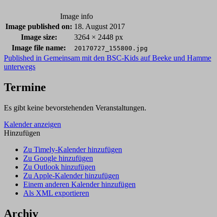
Image info
Image published on:
18. August 2017
Image size:
3264 × 2448 px
Image file name:
20170727_155800.jpg
Post
Published in
Gemeinsam mit den BSC-Kids auf Beeke und Hamme
unterwegs
navigation
Termine
Es gibt keine bevorstehenden Veranstaltungen.
Kalender anzeigen
Hinzufügen
Zu Timely-Kalender hinzufügen
Zu Google hinzufügen
Zu Outlook hinzufügen
Zu Apple-Kalender hinzufügen
Einem anderen Kalender hinzufügen
Als XML exportieren
Archiv