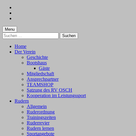
Skip
to
Skip
main
to
Skip
navigation
main
to
content
footer
Menu
Suchen
nach:
Home
Der Verein
Geschichte
Bootshaus
Gäste
Mitgliedschaft
Ansprechpartner
TEAMSHOP
Satzung des RV OSCH
Kooperation im Leistungssport
Rudern
Allgemein
Ruderordnung
Trainingszeiten
Ruderrevier
Rudern lernen
Sportangebote