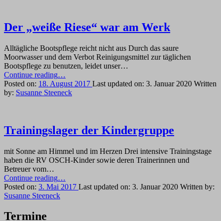
Der „weiße Riese“ war am Werk
Alltägliche Bootspflege reicht nicht aus Durch das saure
Moorwasser und dem Verbot Reinigungsmittel zur täglichen
Bootspflege zu benutzen, leidet unser…
“Der
Continue reading
…
„weiße
Posted on:
18. August 2017
Last updated on:
3. Januar 2020
Written
Riese“
by:
Susanne Steeneck
war
am
Werk”
Trainingslager der Kindergruppe
mit Sonne am Himmel und im Herzen Drei intensive Trainingstage
haben die RV OSCH-Kinder sowie deren Trainerinnen und
Betreuer vom…
“Trainingslager
Continue reading
…
der
Posted on:
3. Mai 2017
Last updated on:
3. Januar 2020
Written by:
Kindergruppe”
Susanne Steeneck
Termine