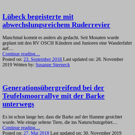
Lübeck begeisterte mit
abwechslungsreichem Ruderrevier
Manchmal kommt es anders als gedacht. Seit Monaten wurde
geplant mit den RV OSCH Kiindern und Junioren eine Wanderfahrt
auf…
“Lübeck
Continue reading
…
begeisterte
Posted on:
23. September 2018
Last updated on:
28. November
mit
2019
Written by:
Susanne Steeneck
abwechslungsreichem
Ruderrevier”
Generationsübergreifend bei der
Teufelsmoorrallye mit der Barke
unterwegs
Es ist schon lange her, dass die Barke auf der Hamme gesichtet
wurde. Wie einige seltene Tiere, die ins Naturschutzgebiet…
“Generationsübergreifend
Continue reading
…
bei
Posted on:
27. Mai 2018
Last updated on:
30. November 2019