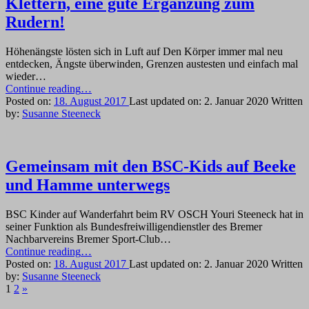
Klettern, eine gute Ergänzung zum
Rudern!
Höhenängste lösten sich in Luft auf Den Körper immer mal neu
entdecken, Ängste überwinden, Grenzen austesten und einfach mal
wieder…
“Klettern,
Continue reading
…
eine
Posted on:
18. August 2017
Last updated on:
2. Januar 2020
Written
gute
by:
Susanne Steeneck
Ergänzung
zum
Rudern!”
Gemeinsam mit den BSC-Kids auf Beeke
und Hamme unterwegs
BSC Kinder auf Wanderfahrt beim RV OSCH Youri Steeneck hat in
seiner Funktion als Bundesfreiwilligendienstler des Bremer
Nachbarvereins Bremer Sport-Club…
“Gemeinsam
Continue reading
…
mit
Posted on:
18. August 2017
Last updated on:
2. Januar 2020
Written
den
by:
Susanne Steeneck
Next
BSC-
1
2
»
page
Kids