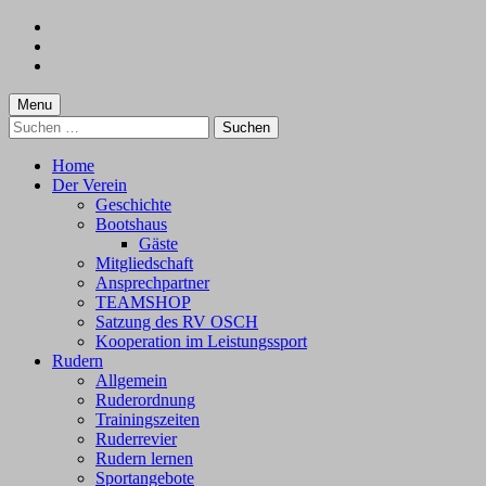
Skip
to
Skip
main
to
Skip
navigation
main
to
content
footer
Menu
Suchen
nach:
Home
Der Verein
Geschichte
Bootshaus
Gäste
Mitgliedschaft
Ansprechpartner
TEAMSHOP
Satzung des RV OSCH
Kooperation im Leistungssport
Rudern
Allgemein
Ruderordnung
Trainingszeiten
Ruderrevier
Rudern lernen
Sportangebote