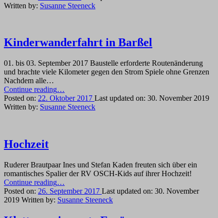
der
Written by:
Susanne Steeneck
Teufelsmoorrallye
mit
der
Barke
Kinderwanderfahrt in Barßel
unterwegs”
01. bis 03. September 2017 Baustelle erforderte Routenänderung
und brachte viele Kilometer gegen den Strom Spiele ohne Grenzen
Nachdem alle…
“Kinderwanderfahrt
Continue reading
…
in
Posted on:
22. Oktober 2017
Last updated on:
30. November 2019
Barßel”
Written by:
Susanne Steeneck
Hochzeit
Ruderer Brautpaar Ines und Stefan Kaden freuten sich über ein
romantisches Spalier der RV OSCH-Kids auf ihrer Hochzeit!
“Hochzeit”
Continue reading
…
Posted on:
26. September 2017
Last updated on:
30. November
2019
Written by:
Susanne Steeneck