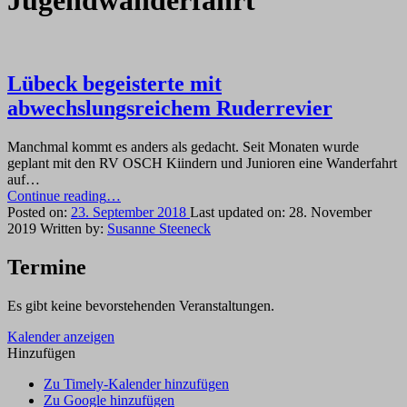
Jugendwanderfahrt
Lübeck begeisterte mit
abwechslungsreichem Ruderrevier
Manchmal kommt es anders als gedacht. Seit Monaten wurde
geplant mit den RV OSCH Kiindern und Junioren eine Wanderfahrt
auf…
“Lübeck
Continue reading
…
begeisterte
Posted on:
23. September 2018
Last updated on:
28. November
mit
2019
Written by:
Susanne Steeneck
abwechslungsreichem
Ruderrevier”
Termine
Es gibt keine bevorstehenden Veranstaltungen.
Kalender anzeigen
Hinzufügen
Zu Timely-Kalender hinzufügen
Zu Google hinzufügen