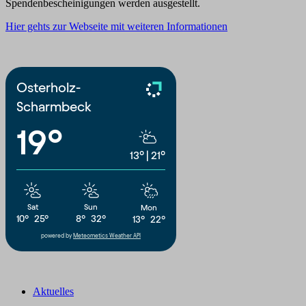
Spendenbescheinigungen werden ausgestellt.
Hier gehts zur Webseite mit weiteren Informationen
Osterholz-
Scharmbeck
19°
13°
|
21°
Sat
Sun
Mon
10°
25°
8°
32°
13°
22°
powered by
Meteometics Weather API
Aktuelles