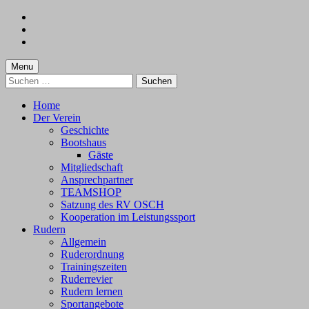
Skip
to
Skip
main
to
Skip
navigation
main
to
content
footer
Menu
Suchen
nach:
Home
Der Verein
Geschichte
Bootshaus
Gäste
Mitgliedschaft
Ansprechpartner
TEAMSHOP
Satzung des RV OSCH
Kooperation im Leistungssport
Rudern
Allgemein
Ruderordnung
Trainingszeiten
Ruderrevier
Rudern lernen
Sportangebote