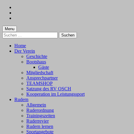
Skip
to
Skip
main
to
Skip
navigation
main
to
content
footer
Menu
Suchen
nach:
Home
Der Verein
Geschichte
Bootshaus
Gäste
Mitgliedschaft
Ansprechpartner
TEAMSHOP
Satzung des RV OSCH
Kooperation im Leistungssport
Rudern
Allgemein
Ruderordnung
Trainingszeiten
Ruderrevier
Rudern lernen
Sportangebote