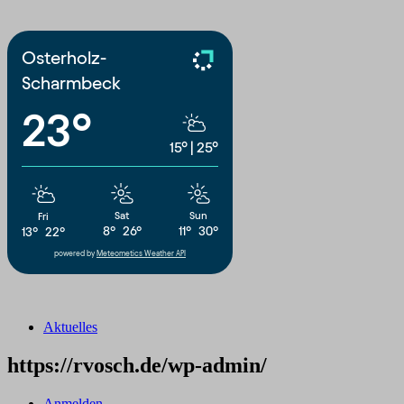
Osterholz-
Scharmbeck
23°
15°
|
25°
Sat
Sun
Fri
8°
26°
11°
30°
13°
22°
powered by
Meteometics Weather API
Aktuelles
https://rvosch.de/wp-admin/
Anmelden