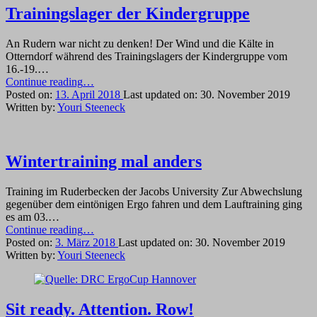
Barke
Trainingslager der Kindergruppe
unterwegs”
An Rudern war nicht zu denken! Der Wind und die Kälte in
Otterndorf während des Trainingslagers der Kindergruppe vom
16.-19.…
“Trainingslager
Continue reading
…
der
Posted on:
13. April 2018
Last updated on:
30. November 2019
Kindergruppe”
Written by:
Youri Steeneck
Wintertraining mal anders
Training im Ruderbecken der Jacobs University Zur Abwechslung
gegenüber dem eintönigen Ergo fahren und dem Lauftraining ging
es am 03.…
“Wintertraining
Continue reading
…
mal
Posted on:
3. März 2018
Last updated on:
30. November 2019
anders”
Written by:
Youri Steeneck
Sit ready. Attention. Row!