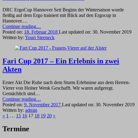
DRC ErgoCup Hannover Seit Beginn der Wintersaison wurde
fleißig auf dem Ergo trainiert mit Blick auf den Ergocup in
Hannover.…
“Sit
Continue reading
…
ready.
Posted on:
18. Februar 2018
Last updated on:
30. November 2019
Attention.
Written by:
Youri Steeneck
Row!”
Fari Cup 2017 – Ein Erlebnis in zwei
Akten
Erster Akt Die Ruhe nach dem Sturm Erlebnisse aus dem Herren-
Vierer von Heiner Wenk Geschafft. Wir waren aufgeregt.
Gemächlich sind…
“Fari
Continue reading
…
Cup
Posted on:
9. November 2017
Last updated on:
30. November 2019
2017
Written by:
admin
Previous
–
Next
«
1
…
15
16
17
18
19
20
»
page
Ein
page
Erlebnis
Termine
in
zwei