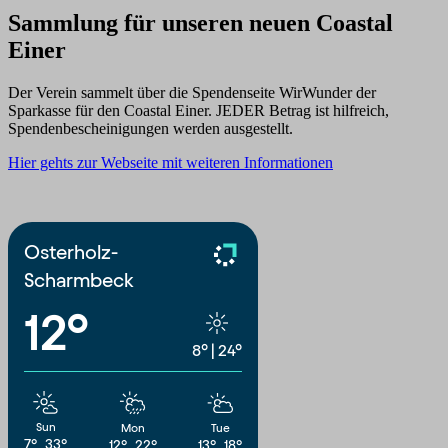
Sammlung für unseren neuen Coastal
Einer
Der Verein sammelt über die Spendenseite WirWunder der
Sparkasse für den Coastal Einer. JEDER Betrag ist hilfreich,
Spendenbescheinigungen werden ausgestellt.
Hier gehts zur Webseite mit weiteren Informationen
Osterholz-
Scharmbeck
12°
8°
|
24°
Sun
Mon
Tue
7°
33°
12°
22°
13°
18°