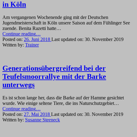
in Köln
Am vergangenen Wochenende ging mit der Deutschen
Jugendmeisterschaft in Köln unsere Saison auf dem Fühlinger See
zuende. Benita Razetti hatte…
“Kein
Continue reading
…
Glück
Posted on:
26. Juni 2018
Last updated on:
30. November 2019
in
Written by:
Trainer
Hannover,
tolle
Leistungen
in
Generationsübergreifend bei der
Köln”
Teufelsmoorrallye mit der Barke
unterwegs
Es ist schon lange her, dass die Barke auf der Hamme gesichtet
wurde. Wie einige seltene Tiere, die ins Naturschutzgebiet…
“Generationsübergreifend
Continue reading
…
bei
Posted on:
27. Mai 2018
Last updated on:
30. November 2019
der
Written by:
Susanne Steeneck
Teufelsmoorrallye
mit
der