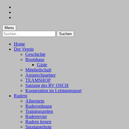
Skip
to
Skip
main
to
Skip
navigation
main
to
content
footer
Menu
Suchen
nach:
Home
Der Verein
Geschichte
Bootshaus
Gäste
Mitgliedschaft
Ansprechpartner
TEAMSHOP
Satzung des RV OSCH
Kooperation im Leistungssport
Rudern
Allgemein
Ruderordnung
Trainingszeiten
Ruderrevier
Rudern lernen
Sportangebote