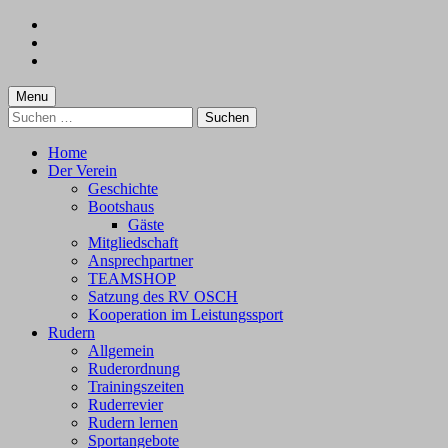
Skip
to
Skip
main
to
Skip
navigation
main
to
content
footer
Menu
Suchen
nach:
Home
Der Verein
Geschichte
Bootshaus
Gäste
Mitgliedschaft
Ansprechpartner
TEAMSHOP
Satzung des RV OSCH
Kooperation im Leistungssport
Rudern
Allgemein
Ruderordnung
Trainingszeiten
Ruderrevier
Rudern lernen
Sportangebote