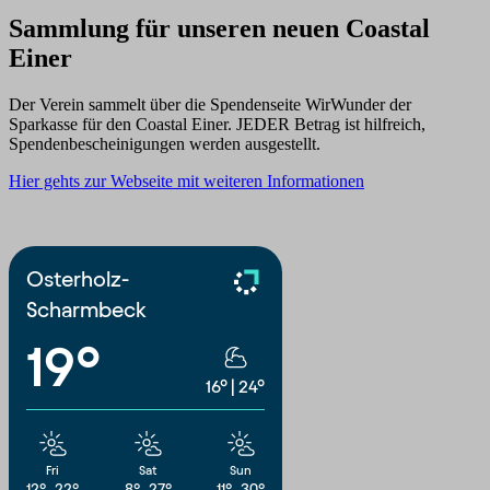
Sammlung für unseren neuen Coastal
Einer
Der Verein sammelt über die Spendenseite WirWunder der
Sparkasse für den Coastal Einer. JEDER Betrag ist hilfreich,
Spendenbescheinigungen werden ausgestellt.
Hier gehts zur Webseite mit weiteren Informationen
Osterholz-
Scharmbeck
19°
16°
|
24°
Fri
Sat
Sun
12°
22°
8°
27°
11°
30°