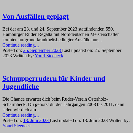
Von Ausfällen geplagt
Bei der am 23. und 24. September 2023 stattfindenden 550.
Hamburger Ruder-Regatta mit Norddeutschen Meisterschaften
konnten aufgrund krankheitsbedingter Ausfälle nur…
“Von
Continue reading
…
Ausfällen
Posted on:
25. September 2023
Last updated on:
25. September
geplagt”
2023
Written by:
Youri Steeneck
Schnupperrudern für Kinder und
Jugendliche
Die Chance erwartet dich beim Ruder-Verein Osterholz-
Scharmbeck. Du gehörst du den Jahrgängen 2008 bis 2011, dann
laden wir dich am…
“Schnupperrudern
Continue reading
…
für
Posted on:
13. Juni 2023
Last updated on:
13. Juni 2023
Written by:
Kinder
Youri Steeneck
und