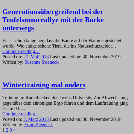
Generationsübergreifend bei der
Teufelsmoorrallye mit der Barke
unterwegs
Es ist schon lange her, dass die Barke auf der Hamme gesichtet
wurde. Wie einige seltene Tiere, die ins Naturschutzgebiet…
“Generationsübergreifend
Continue reading
…
bei
Posted on:
27. Mai 2018
Last updated on:
30. November 2019
der
Written by:
Susanne Steeneck
Teufelsmoorrallye
mit
der
Barke
Wintertraining mal anders
unterwegs”
Training im Ruderbecken der Jacobs University Zur Abwechslung
gegenüber dem eintönigen Ergo fahren und dem Lauftraining ging
es am 03.…
“Wintertraining
Continue reading
…
mal
Posted on:
3. März 2018
Last updated on:
30. November 2019
anders”
Written by:
Youri Steeneck
Next
1
2
3
»