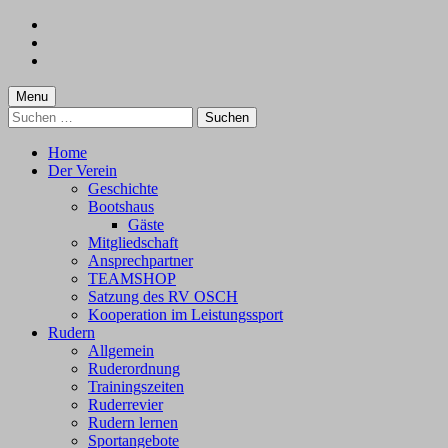
Skip
to
Skip
main
to
Skip
navigation
main
to
content
footer
Menu
Suchen
nach:
Home
Der Verein
Geschichte
Bootshaus
Gäste
Mitgliedschaft
Ansprechpartner
TEAMSHOP
Satzung des RV OSCH
Kooperation im Leistungssport
Rudern
Allgemein
Ruderordnung
Trainingszeiten
Ruderrevier
Rudern lernen
Sportangebote