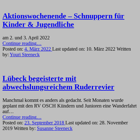
Jugendliche”
Aktionswochenende – Schnuppern für
Kinder & Jugendliche
am 2. und 3. April 2022
“Aktionswochenende
Continue reading
…
–
Posted on:
4. März 2022
Last updated on:
10. März 2022
Written
Schnuppern
by:
Youri Steeneck
für
Kinder
&
Jugendliche”
Lübeck begeisterte mit
abwechslungsreichem Ruderrevier
Manchmal kommt es anders als gedacht. Seit Monaten wurde
geplant mit den RV OSCH Kiindern und Junioren eine Wanderfahrt
auf…
“Lübeck
Continue reading
…
begeisterte
Posted on:
23. September 2018
Last updated on:
28. November
mit
2019
Written by:
Susanne Steeneck
abwechslungsreichem
Ruderrevier”