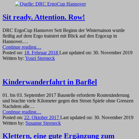
Sit ready. Attention. Row!
DRC ErgoCup Hannover Seit Beginn der Wintersaison wurde
fleißig auf dem Ergo trainiert mit Blick auf den Ergocup in
Hannover.…
“Sit
Continue reading
…
ready.
Posted on:
18. Februar 2018
Last updated on:
30. November 2019
Attention.
Written by:
Youri Steeneck
Row!”
Kinderwanderfahrt in Barßel
01. bis 03. September 2017 Baustelle erforderte Routenänderung
und brachte viele Kilometer gegen den Strom Spiele ohne Grenzen
Nachdem alle…
“Kinderwanderfahrt
Continue reading
…
in
Posted on:
22. Oktober 2017
Last updated on:
30. November 2019
Barßel”
Written by:
Susanne Steeneck
Klettern, eine gute Ergänzung zum