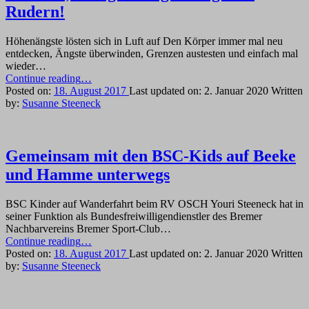
Rudern!
Höhenängste lösten sich in Luft auf Den Körper immer mal neu
entdecken, Ängste überwinden, Grenzen austesten und einfach mal
wieder…
“Klettern,
Continue reading
…
eine
Posted on:
18. August 2017
Last updated on:
2. Januar 2020
Written
gute
by:
Susanne Steeneck
Ergänzung
zum
Rudern!”
Gemeinsam mit den BSC-Kids auf Beeke
und Hamme unterwegs
BSC Kinder auf Wanderfahrt beim RV OSCH Youri Steeneck hat in
seiner Funktion als Bundesfreiwilligendienstler des Bremer
Nachbarvereins Bremer Sport-Club…
“Gemeinsam
Continue reading
…
mit
Posted on:
18. August 2017
Last updated on:
2. Januar 2020
Written
den
by:
Susanne Steeneck
BSC-
Kids
auf