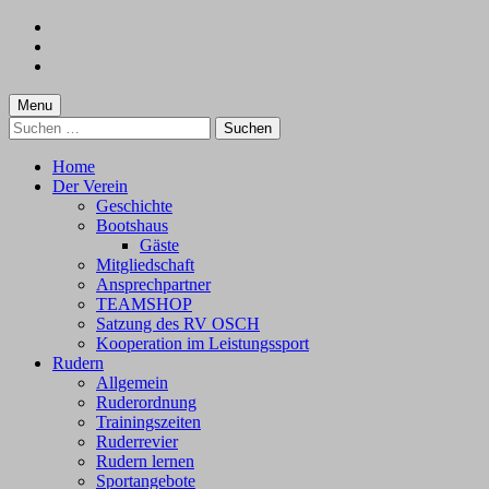
Skip
to
Skip
main
to
Skip
navigation
main
to
content
footer
Menu
Suchen
nach:
Home
Der Verein
Geschichte
Bootshaus
Gäste
Mitgliedschaft
Ansprechpartner
TEAMSHOP
Satzung des RV OSCH
Kooperation im Leistungssport
Rudern
Allgemein
Ruderordnung
Trainingszeiten
Ruderrevier
Rudern lernen
Sportangebote