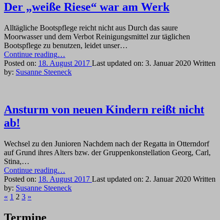
Beeke
Der „weiße Riese“ war am Werk
und
Hamme
Alltägliche Bootspflege reicht nicht aus Durch das saure
unterwegs”
Moorwasser und dem Verbot Reinigungsmittel zur täglichen
Bootspflege zu benutzen, leidet unser…
“Der
Continue reading
…
„weiße
Posted on:
18. August 2017
Last updated on:
3. Januar 2020
Written
Riese“
by:
Susanne Steeneck
war
am
Werk”
Ansturm von neuen Kindern reißt nicht
ab!
Wechsel zu den Junioren Nachdem nach der Regatta in Otterndorf
auf Grund ihres Alters bzw. der Gruppenkonstellation Georg, Carl,
Stina,…
“Ansturm
Continue reading
…
von
Posted on:
18. August 2017
Last updated on:
2. Januar 2020
Written
neuen
by:
Susanne Steeneck
Previous
Next
Kindern
«
1
2
3
»
page
page
reißt
nicht
Termine